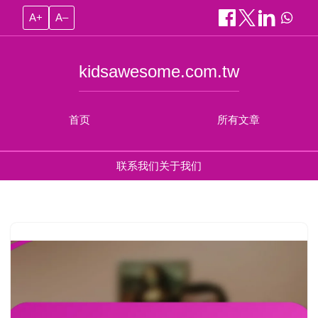
A+
A–
kidsawesome.com.tw
首页
所有文章
联系我们
关于我们