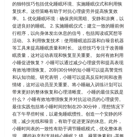
的独特技巧包括优化睡眠环境、实施睡眠仪式和利用恢
复技术。这些策略有助于对抗心理疲劳并提高恢复效
率。 1. 优化睡眠环境：确保房间黑暗、安静和凉爽，以
促进良好的睡眠。 2. 实施睡眠仪式：建立一致的睡前例
行程序，以向身体发出休息的信号，包括阅读或冥想等
活动。 3. 利用恢复技术：使用睡眠追踪器和白噪音机器
等工具来提高睡眠质量和时长。 这些技巧专注于改善睡
眠质量，这对运动表现和恢复至关重要。 如何有效利用
小睡促进恢复？ 小睡可以通过减少心理疲劳和提高表现
有效地增强恢复。20到30分钟的短小睡可以提高警觉性
和认知功能。研究表明，小睡可以提高反应时间和改善
情绪，这对运动员至关重要。将小睡融入训练计划可以
带来更好的整体恢复和心理清晰度。 小睡的最佳实践是
什么？ 小睡有效地增强恢复并对抗运动员的心理疲劳。
最佳实践包括将小睡时间控制在20-30分钟，理想情况下
在下午早些时候，以避免睡眠惯性。创造一个安静的环
境，减少光线和噪音，有助于促进更深的休息。此外，
小睡时间表的一致性有助于调节睡眠模式，优化整体表
现。 哪些补充剂支持核心睡眠？ 镁、褪黑激素和L-茶氨