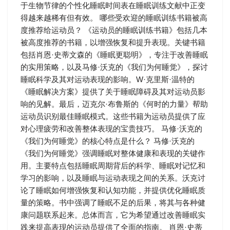
于生物节律的个性化睡眠时间表在睡眠训练文献中正变
得越来越稀有但有效。 哪些受欢迎的睡眠训练书籍被高
度推荐给运动员？ 《运动员的睡眠训练书籍》包括几本
被高度推荐的书籍，以增强恢复和提升表现。关键书籍
包括肖恩·史蒂文森的《睡眠更聪明》，专注于改善睡眠
的实用策略，以及马修·沃克的《我们为何睡觉》，探讨
睡眠科学及其对运动表现的影响。W·克里斯·温特的
《睡眠解决方案》提供了关于睡眠障碍及其对运动员影
响的见解。最后，迈克尔·布鲁斯的《何时的力量》帮助
运动员识别最佳睡眠模式。这些书籍为运动员提供了应
对心理疲劳和改善整体表现的宝贵技巧。 马修·沃克的
《我们为何睡觉》的核心特点是什么？ 马修·沃克的
《我们为何睡觉》强调睡眠对整体健康和表现的关键作
用。主要特点包括睡眠周期背后的科学、睡眠对记忆和
学习的影响，以及睡眠与运动表现之间的关系。沃克讨
论了睡眠如何增强恢复和认知功能，并提供优化睡眠质
量的策略。书中强调了睡眠不足的后果，将其与各种健
康问题联系起来。总体而言，它为希望通过改善睡眠实
践来提高表现的运动员提供了全面的指南。 肖恩·史蒂