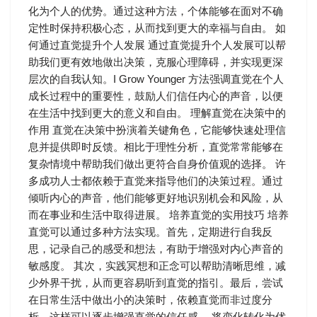
化为个人的优势。通过这种方法，个体能够在面对不确
定性时保持积极心态，从而找到更大的幸福与自由。 如
何通过直觉提升个人发展 通过直觉提升个人发展可以帮
助我们更有效地做出决策，克服心理障碍，并实现更深
层次的自我认知。I Grow Younger 方法强调直觉在个人
成长过程中的重要性，鼓励人们信任内心的声音，以便
在生活中找到更大的意义和自由。 理解直觉在决策中的
作用 直觉在决策中扮演着关键角色，它能够快速处理信
息并提供即时反馈。相比于理性分析，直觉常常能够在
复杂情境中帮助我们做出更符合自身价值观的选择。 许
多成功人士都依赖于直觉来指导他们的决策过程。通过
倾听内心的声音，他们能够更好地识别机会和风险，从
而在事业和生活中取得进展。 培养直觉的实用技巧 培养
直觉可以通过多种方法实现。首先，定期进行自我反
思，记录自己的感受和想法，有助于增强对内心声音的
敏感度。 其次，实践冥想和正念可以帮助清晰思维，减
少外界干扰，从而更容易听到直觉的指引。最后，尝试
在日常生活中做出小的决策时，依赖直觉而非过度分
析，这样可以逐步增强直觉的信任感。 将变化转化为优