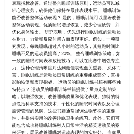
表现指标改善。通过整合睡眠训练原则，运动员可以减
轻心理疲劳，确保他们保持在最佳表现水平。 睡眠训练
能否改善整体运动表现？ 是的，睡眠训练可以显著改善
整体运动表现。优质睡眠增强恢复，减少心理疲劳，并
优化身体输出。 研究表明，优先进行睡眠训练的运动员
在耐力、力量和反应时间方面表现更好。例如，一项研
究发现，每晚睡眠超过八小时的运动员，其短跑时间比
睡眠不足的运动员提高了20%。 整合睡眠训练策略，如
一致的睡眠时间表和放松技巧，可以在比赛中增强专注
力。这种心理清晰度对达到最佳表现至关重要。 总体而
言，睡眠训练是运动员日常训练的重要组成部分，直接
影响恢复和表现指标。 运动员的睡眠训练书籍有哪些独
特特点？ 运动员的睡眠训练书籍提供了量身定制的策
略，以增强恢复、改善睡眠质量和优化表现。独特的特
点包括科学支持的技术、个性化的睡眠时间表以及心理
疲劳管理的见解。这些书籍通常强调生物节律的重要
性，并提供实用的改善睡眠卫生的练习。此外，它们可
能包含成功将睡眠训练融入日常生活的精英运动员的案
例研究，展示改善睡眠对运动表现的切实好处。 专家见