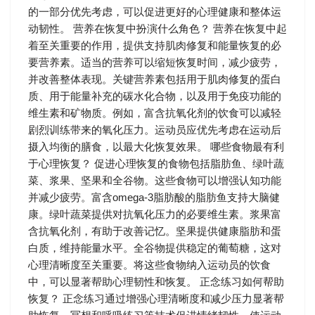
的一部分优先考虑，可以促进更好的心理健康和整体运
动韧性。 营养在恢复中扮演什么角色？ 营养在恢复中起
着至关重要的作用，提供支持肌肉修复和能量恢复的必
要营养素。适当的营养可以缩短恢复时间，减少疲劳，
并改善整体表现。关键营养素包括用于肌肉修复的蛋白
质、用于能量补充的碳水化合物，以及用于免疫功能的
维生素和矿物质。例如，富含抗氧化剂的饮食可以减轻
剧烈训练带来的氧化压力。运动员应优先考虑在运动后
摄入均衡的膳食，以最大化恢复效果。 哪些食物最有利
于心理恢复？ 促进心理恢复的食物包括脂肪鱼、绿叶蔬
菜、浆果、坚果和全谷物。这些食物可以增强认知功能
并减少疲劳。富含omega-3脂肪酸的脂肪鱼支持大脑健
康。绿叶蔬菜提供对抗氧化压力的必要维生素。浆果富
含抗氧化剂，有助于改善记忆。坚果提供健康脂肪和蛋
白质，维持能量水平。全谷物提供稳定的葡萄糖，这对
心理清晰度至关重要。将这些食物纳入运动员的饮食
中，可以显著帮助心理韧性和恢复。 正念练习如何帮助
恢复？ 正念练习通过增强心理清晰度和减少压力显著帮