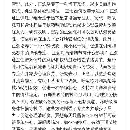
管理。此外，正念培养了一种当下意识，减少负面思维
模式，促进整体心理韧性。 正念如何改善专注力？ 正念
通过训练思维专注于当下显著增强专注力。冥想、呼吸
练习和身体扫描等技巧帮助运动员减少心理疲劳并改善
注意力。研究表明，定期的正念练习可以提高认知灵活
性，使运动员在压力下更好地管理任务和决策。此外，
正念培养了一种平静状态，最小化干扰，促进在训练和
比赛中的持续专注。 正念对情绪调节有什么影响？ 正念
通过促进对情绪的意识和接纳显著增强情绪调节。这种
练习使运动员能够无评判地识别自己的感受，从而改善
专注力并减少心理疲劳。研究表明，正念可以减少焦虑
并提高韧性，有助于从压力中恢复。呼吸练习和冥想等
技巧特别有效，促进一种平静状态，支持在比赛和训练
中的情绪稳定。 有哪些独特的技巧可以用于心理疲劳恢
复？ 用于心理疲劳恢复的正念练习包括冥想、深呼吸和
身体扫描等技巧。这些方法增强了专注力并减少了压
力，促进心理清晰度。冥想每天只需练习10分钟即可获
得显著好处。深呼吸练习，如4-7-8技巧，有助于调节神
经系统，促进放松。身体扫描鼓励对身体感觉的意识，