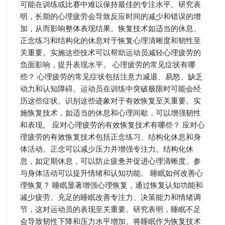
可能在训练或比赛中难以保持最佳的专注水平。研究表
明，长期的心理疲劳会导致反应时间的减少和错误的增
加，从而影响整体表现结果。恢复技术如适当的休息、
正念练习和结构化的休息对于恢复心理清晰度和韧性至
关重要。实施这些技术可以帮助运动员减轻心理疲劳的
负面影响，提升表现水平。 心理疲劳的常见症状有哪
些？ 心理疲劳的常见症状包括注意力减退、易怒、缺乏
动力和认知障碍。运动员在训练中突破极限时可能会经
历这些症状。识别这些迹象对于有效恢复至关重要。实
施恢复技术，如适当的休息和心理间歇，可以增强韧性
和表现。 应对心理疲劳的有效恢复技术有哪些？ 应对心
理疲劳的有效恢复技术包括正念练习、结构化休息和身
体活动。正念可以减少压力并增强专注力。结构化休
息，如定期休息，可以防止疲惫并促进心理清晰度。参
与身体活动可以提升情绪和认知功能。 睡眠如何改善心
理恢复？ 睡眠显著增强心理恢复，通过恢复认知功能和
减少疲劳。充足的睡眠改善专注力、决策能力和情绪调
节，这对运动员的表现至关重要。研究表明，睡眠不足
会导致韧性下降和压力水平增加。将睡眠作为恢复技术