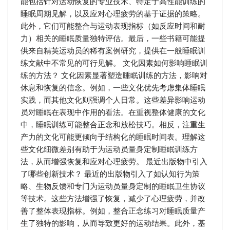
能包括针对运动恢复的专业技术、特定于高性能训练的
睡眠周期见解，以及应对心理疲劳的基于证据的策略。
此外，它们可能整合与运动表现指标（如反应时间和耐
力）相关的睡眠质量独特评估。最后，一些书籍可能提
供来自精英运动员的稀有案例研究，提供在一般睡眠训
练文献中不常见的可行见解。 文化因素如何影响睡眠训
练的方法？ 文化因素显著塑造睡眠训练的方法，影响对
休息和恢复的信念。例如，一些文化优先考虑集体睡眠
实践，而其他文化则强调个人日常。这些差异影响运动
员对睡眠在表现中作用的看法。在重视整体健康的文化
中，睡眠训练可能整合正念和放松技巧。相反，注重生
产力的文化可能更倾向于结构化的睡眠时间表。理解这
些文化细微差别有助于为运动员量身定制睡眠训练方
法，从而增强恢复和应对心理疲劳。 最近出版物中引入
了哪些创新技术？ 最近的出版物引入了如认知行为策
略、生物反馈和专门为运动员量身定制的睡眠卫生协议
等技术。这些方法增强了恢复，减少了心理疲劳，并改
善了整体表现指标。例如，整合正念练习对睡眠质量产
生了独特的影响，从而导致更好的运动结果。此外，基