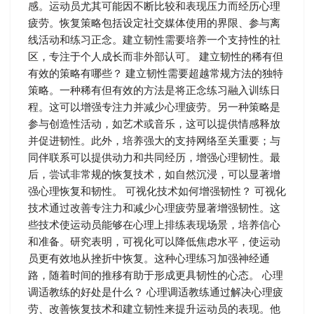
感。运动员尤其可能因不断比较和表现压力而经历心理
疲劳。恢复策略包括设定社交媒体使用的界限、参与离
线活动和练习正念。建立韧性需要培养一个支持性的社
区，专注于个人成长而非外部认可。 建立韧性的稀有但
有效的策略有哪些？ 建立韧性需要超越常规方法的独特
策略。一种稀有但有效的方法是将正念练习融入训练日
程。这可以增强专注力并减少心理疲劳。另一种策略是
参与创造性活动，如艺术或音乐，这可以提供情感释放
并促进韧性。此外，培养强大的支持网络至关重要；与
同伴联系可以提供动力和共同经历，增强心理韧性。最
后，尝试非常规的恢复技术，如自然沉浸，可以显著增
强心理恢复和韧性。 可视化技术如何增强韧性？ 可视化
技术通过改善专注力和减少心理疲劳显著增强韧性。这
些技术使运动员能够在心理上排练表现场景，培养信心
和准备。研究表明，可视化可以降低焦虑水平，使运动
员更有效地从挫折中恢复。这种心理练习加强神经通
路，随着时间的推移有助于形成更具韧性的心态。 心理
调适教练的好处是什么？ 心理调适教练通过解决心理疲
劳、改善恢复技术和建立韧性来提升运动员的表现。他