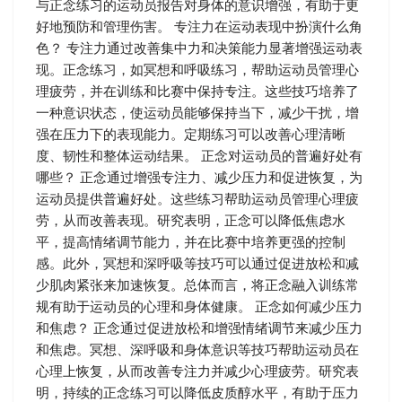
与正念练习的运动员报告对身体的意识增强，有助于更
好地预防和管理伤害。 专注力在运动表现中扮演什么角
色？ 专注力通过改善集中力和决策能力显著增强运动表
现。正念练习，如冥想和呼吸练习，帮助运动员管理心
理疲劳，并在训练和比赛中保持专注。这些技巧培养了
一种意识状态，使运动员能够保持当下，减少干扰，增
强在压力下的表现能力。定期练习可以改善心理清晰
度、韧性和整体运动结果。 正念对运动员的普遍好处有
哪些？ 正念通过增强专注力、减少压力和促进恢复，为
运动员提供普遍好处。这些练习帮助运动员管理心理疲
劳，从而改善表现。研究表明，正念可以降低焦虑水
平，提高情绪调节能力，并在比赛中培养更强的控制
感。此外，冥想和深呼吸等技巧可以通过促进放松和减
少肌肉紧张来加速恢复。总体而言，将正念融入训练常
规有助于运动员的心理和身体健康。 正念如何减少压力
和焦虑？ 正念通过促进放松和增强情绪调节来减少压力
和焦虑。冥想、深呼吸和身体意识等技巧帮助运动员在
心理上恢复，从而改善专注力并减少心理疲劳。研究表
明，持续的正念练习可以降低皮质醇水平，有助于压力