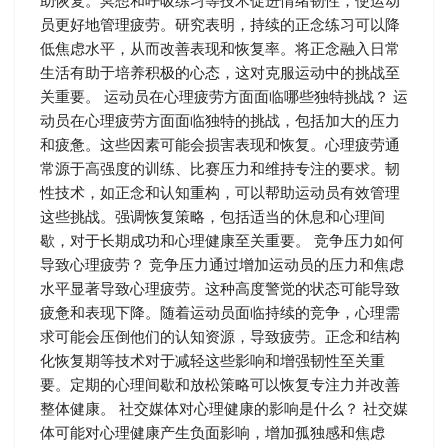
助恢复。冥想和呼吸练习等技术促进情绪韧性，使运动
员更好地管理疲劳。研究表明，持续的正念练习可以降
低焦虑水平，从而改善表现和恢复率。将正念融入日常
生活有助于培养积极的心态，这对克服运动中的挑战至
关重要。 运动员在心理疲劳方面面临哪些独特挑战？ 运
动员在心理疲劳方面面临独特的挑战，包括加大的压力
和疲惫。这些因素可能会损害表现和恢复。心理疲劳通
常源于高强度的训练、比赛压力和维持专注的要求。韧
性技术，如正念和认知重构，可以帮助运动员有效管理
这些挑战。强调恢复策略，包括适当的休息和心理间
歇，对于长期成功和心理健康至关重要。 竞争压力如何
导致心理疲劳？ 竞争压力通过增加运动员的压力和焦虑
水平显著导致心理疲劳。这种高度警觉的状态可能导致
疲惫和表现下降。随着运动员面临持续的竞争，心理需
求可能会压倒他们的认知资源，导致疲劳。正念和结构
化恢复期等技术对于减轻这些影响和增强韧性至关重
要。定期的心理间歇和放松策略可以恢复专注力并改善
整体健康。 社交媒体对心理健康的影响是什么？ 社交媒
体可能对心理健康产生负面影响，增加孤独感和焦虑