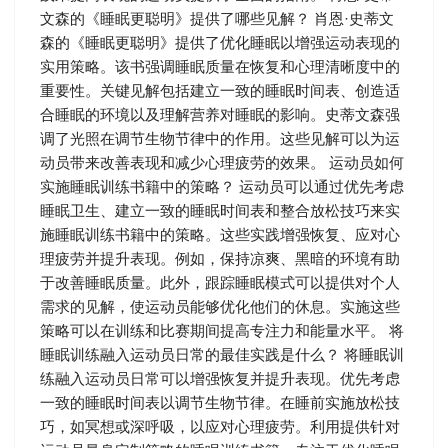
文森的《睡眠更聪明》提供了哪些见解？ 肖恩·史蒂文
森的《睡眠更聪明》提供了优化睡眠以增强运动表现的
实用策略。该书强调睡眠质量在恢复和心理清晰度中的
重要性。关键见解包括建立一致的睡眠时间表、创造适
合睡眠的环境以及理解营养对睡眠的影响。史蒂文森强
调了光照在调节生物节律中的作用。这些见解可以为运
动员带来改善表现和减少心理疲劳的效果。 运动员如何
实施睡眠训练书籍中的策略？ 运动员可以通过优先考虑
睡眠卫生、建立一致的睡眠时间表和整合放松技巧来实
施睡眠训练书籍中的策略。这些实践增强恢复、应对心
理疲劳并提升表现。例如，保持凉爽、黑暗的环境有助
于改善睡眠质量。此外，跟踪睡眠模式可以提供对个人
需求的见解，使运动员能够优化他们的休息。实施这些
策略可以在训练和比赛期间提高专注力和能量水平。 将
睡眠训练融入运动员日常的最佳实践是什么？ 将睡眠训
练融入运动员日常可以增强恢复并提升表现。优先考虑
一致的睡眠时间表以调节生物节律。在睡前实施放松技
巧，如冥想或深呼吸，以应对心理疲劳。利用提供针对