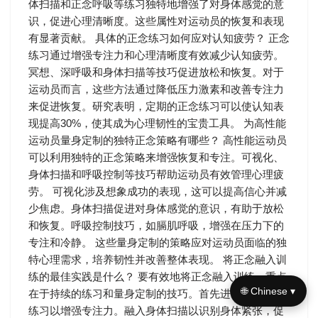
体扫描和正念呼吸等练习独特地增强了对身体感觉的意
识，促进心理清晰度。这些属性对运动员的恢复和表现
有显著贡献。 具体的正念练习如何应对认知疲劳？ 正念
练习通过增强专注力和心理清晰度有效减少认知疲劳。
冥想、深呼吸和身体扫描等技巧促进放松和恢复。对于
运动员而言，这些方法通过降低压力激素和改善专注力
来促进恢复。研究表明，定期的正念练习可以使认知表
现提高30%，使其成为心理韧性的宝贵工具。 为高性能
运动员量身定制的独特正念策略有哪些？ 高性能运动员
可以利用独特的正念策略来增强恢复和专注。可视化、
身体扫描和呼吸控制等技巧帮助运动员有效管理心理疲
劳。 可视化涉及想象成功的表现，这可以提高信心并减
少焦虑。身体扫描促进对身体感觉的意识，有助于放松
和恢复。呼吸控制技巧，如膈肌呼吸，增强在压力下的
专注和冷静。 这些量身定制的策略应对运动员面临的独
特心理需求，培养韧性并改善整体表现。 将正念融入训
练的最佳实践是什么？ 要有效地将正念融入训练，重点
🌐 Chinese ▾
在于持续的练习和量身定制的技巧。首先进行呼吸意识
练习以增强专注力。融入身体扫描以识别身体紧张，促