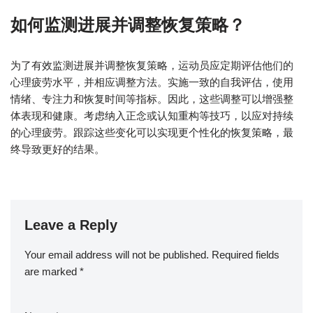
如何监测进展并调整恢复策略？
为了有效监测进展并调整恢复策略，运动员应定期评估他们的
心理疲劳水平，并相应调整方法。实施一致的自我评估，使用
情绪、专注力和恢复时间等指标。因此，这些调整可以增强整
体表现和健康。考虑纳入正念或认知重构等技巧，以应对持续
的心理疲劳。跟踪这些变化可以实现更个性化的恢复策略，最
终导致更好的结果。
Leave a Reply
Your email address will not be published.
Required fields
are marked
*