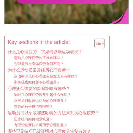
Key sections in the article:
什么是心理疲劳，它如何影响运动表现？
运动员心理疲劳的症状有哪些？
心理疲劳与身体疲劳有何不同？
为什么运动员常常经历心理疲劳？
运动中常见的心理疲劳触发因素有哪些？
训练强度如何影响心理疲劳？
心理疲劳恢复的普遍策略有哪些？
睡眠在心理疲劳恢复中起什么作用？
营养如何改善运动员的心理恢复？
有效的放松技巧有哪些？
运动员可以采取哪些独特的方法来对抗心理疲劳？
正念练习如何增强恢复？
有哪些创新技术可用于心理恢复？
哪些罕见技巧已被证明对心理疲劳恢复有效？