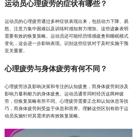
运动员心理疲劳的症状有哪些？
运动员的心理疲劳通过多种症状表现出来，包括动力下降、易
怒、注意力集中困难以及训练时感知努力增加。这些迹象表明
需要有效的恢复策略。运动员还可能经历情感疲惫和睡眠模式
变化，这会进一步影响表现。识别这些症状对于及时实施干预
至关重要。
心理疲劳与身体疲劳有何不同？
心理疲劳涉及影响决策和专注的认知疲惫，而身体疲劳则涉及
影响力量和耐力的身体疲惫。运动员通常同时经历这两种疲
劳，但恢复策略有所不同。心理疲劳需要正念和认知休息等技
巧，而身体疲劳则受益于休息和营养。理解这些区别有助于运
动员实施针对其需求的有效恢复策略。