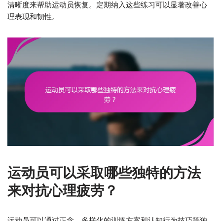
清晰度来帮助运动员恢复。定期纳入这些练习可以显著改善心
理表现和韧性。
运动员可以采取哪些独特的方法
来对抗心理疲劳？
运动员可以通过正念、多样化的训练方案和认知行为技巧等独