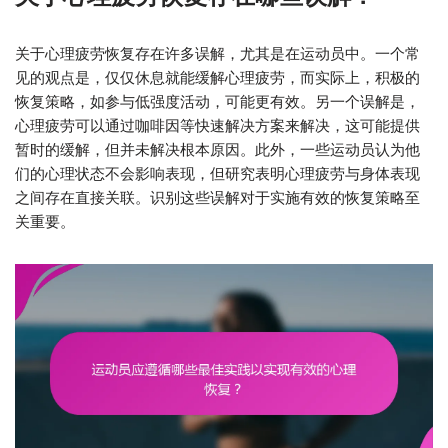
关于心理疲劳恢复存在许多误解，尤其是在运动员中。一个常
见的观点是，仅仅休息就能缓解心理疲劳，而实际上，积极的
恢复策略，如参与低强度活动，可能更有效。另一个误解是，
心理疲劳可以通过咖啡因等快速解决方案来解决，这可能提供
暂时的缓解，但并未解决根本原因。此外，一些运动员认为他
们的心理状态不会影响表现，但研究表明心理疲劳与身体表现
之间存在直接关联。识别这些误解对于实施有效的恢复策略至
关重要。