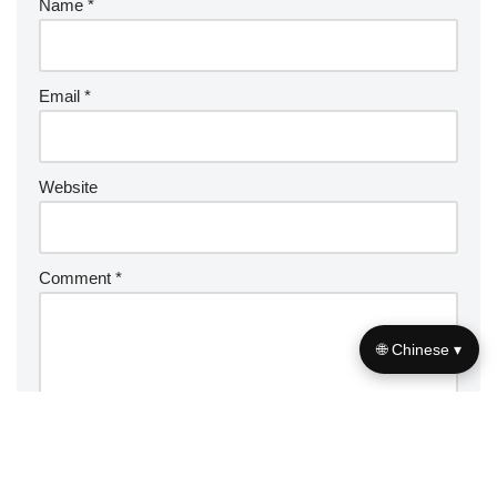
Name
*
Email
*
Website
Comment
*
🌐 Chinese ▾