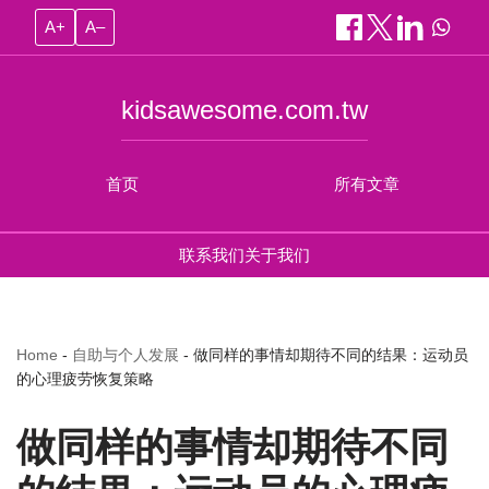
A+
A–
kidsawesome.com.tw
首页
所有文章
联系我们
关于我们
Home
-
自助与个人发展
-
做同样的事情却期待不同的结果：运动员
的心理疲劳恢复策略
做同样的事情却期待不同