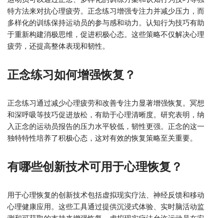
特方法来对抗心理疲劳。正念练习增强专注力并减少压力，而
多样化的训练保持运动员的参与感和动力。认知行为技巧有助
于重新构建消极思维，促进积极心态。这些策略不仅解决心理
疲劳，还提高整体表现和韧性。
正念练习如何增强恢复？
正念练习通过减少心理疲劳和改善专注力显著增强恢复。冥想
和深呼吸等技巧促进放松，有助于心理清晰度。研究表明，纳
入正念的运动员报告的压力水平较低，韧性更强。正念的这一
独特特性培养了积极心态，这对有效的恢复策略至关重要。
有哪些创新技术可用于心理恢复？
用于心理恢复的创新技术包括虚拟现实疗法、神经反馈和移动
心理健康应用。这些工具通过提供沉浸式体验、实时脑活动监