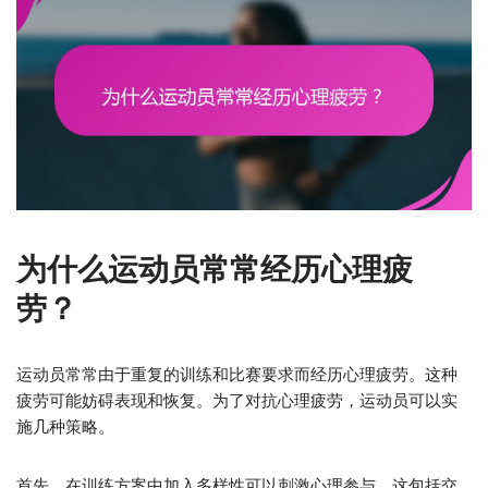
为什么运动员常常经历心理疲
劳？
运动员常常由于重复的训练和比赛要求而经历心理疲劳。这种
疲劳可能妨碍表现和恢复。为了对抗心理疲劳，运动员可以实
施几种策略。
首先，在训练方案中加入多样性可以刺激心理参与。这包括交