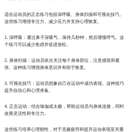
适合运动员的正念练习包括深呼吸、身体扫描和可视化技巧。
这些练习增强专注力、减少压力并支持心理恢复。
1. 深呼吸：通过鼻子深吸气，保持几秒钟，然后缓慢呼气。这
个练习可以减少焦虑并促进放松。
2. 身体扫描：运动员依次关注每个身体部位，注意感觉和紧
张。这种练习增强身体意识并有助于恢复。
3. 可视化技巧：运动员想象自己在运动中成功表现。这种技巧
提升自信心和心理准备。
4. 正念运动：结合瑜伽或太极，帮助运动员与身体连接，同时
改善灵活性和专注力。
这些练习培养心理韧性，对于克服疲劳和提升运动表现至关重