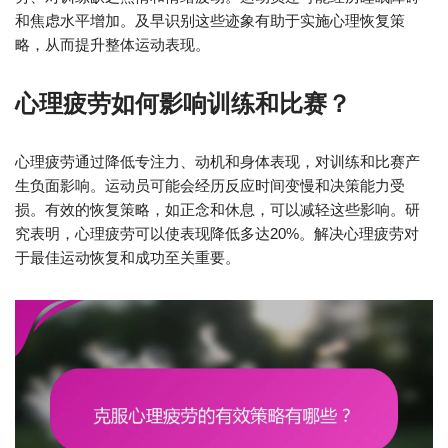
和焦虑水平增加。及早识别这些迹象有助于实施心理恢复策
略，从而提升整体运动表现。
心理疲劳如何影响训练和比赛？
心理疲劳通过降低专注力、动机和身体表现，对训练和比赛产
生负面影响。运动员可能会经历反应时间变慢和决策能力受
损。有效的恢复策略，如正念和休息，可以减轻这些影响。研
究表明，心理疲劳可以使表现降低多达20%。解决心理疲劳对
于最佳运动恢复和成功至关重要。