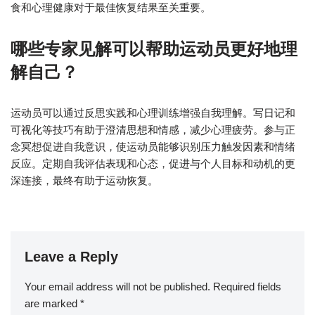
食和心理健康对于最佳恢复结果至关重要。
哪些专家见解可以帮助运动员更好地理
解自己？
运动员可以通过反思实践和心理训练增强自我理解。写日记和
可视化等技巧有助于澄清思想和情感，减少心理疲劳。参与正
念冥想促进自我意识，使运动员能够识别压力触发因素和情绪
反应。定期自我评估表现和心态，促进与个人目标和动机的更
深连接，最终有助于运动恢复。
Leave a Reply
Your email address will not be published.
Required fields
are marked
*