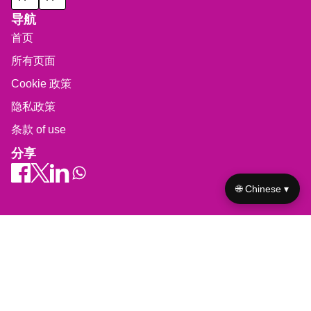
导航
首页
所有页面
Cookie 政策
隐私政策
条款 of use
分享
🌐 Chinese ▾