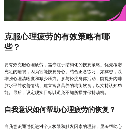
克服心理疲劳的有效策略有哪
些？
要有效克服心理疲劳，需专注于结构化的恢复策略。优先考虑
充足的睡眠，因为它能恢复身心。结合正念练习，如冥想，以
增强心理清晰度和减少压力。参与轻度身体活动，能提升内啡
肽水平并改善情绪。建立富含营养的均衡饮食，以支持认知功
能。最后，设定现实目标以避免不知所措并保持动机。
自我意识如何帮助心理疲劳的恢复？
自我意识通过促进对个人极限和触发因素的理解，显著帮助心