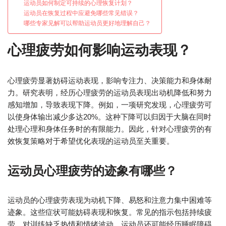
运动员如何制定可持续的心理恢复计划？
运动员在恢复过程中应避免哪些常见错误？
哪些专家见解可以帮助运动员更好地理解自己？
心理疲劳如何影响运动表现？
心理疲劳显著妨碍运动表现，影响专注力、决策能力和身体耐
力。研究表明，经历心理疲劳的运动员表现出动机降低和努力
感知增加，导致表现下降。例如，一项研究发现，心理疲劳可
以使身体输出减少多达20%。这种下降可以归因于大脑在同时
处理心理和身体任务时的有限能力。因此，针对心理疲劳的有
效恢复策略对于希望优化表现的运动员至关重要。
运动员心理疲劳的迹象有哪些？
运动员的心理疲劳表现为动机下降、易怒和注意力集中困难等
迹象。这些症状可能妨碍表现和恢复。常见的指示包括持续疲
劳、对训练缺乏热情和情绪波动。运动员还可能经历睡眠障碍