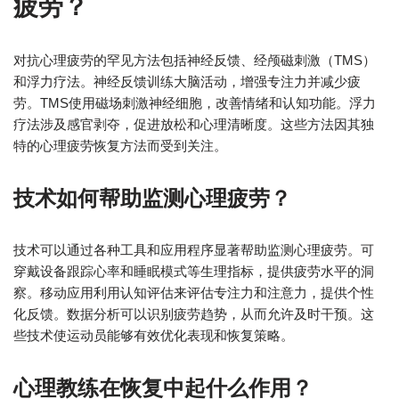
疲劳？
对抗心理疲劳的罕见方法包括神经反馈、经颅磁刺激（TMS）
和浮力疗法。神经反馈训练大脑活动，增强专注力并减少疲
劳。TMS使用磁场刺激神经细胞，改善情绪和认知功能。浮力
疗法涉及感官剥夺，促进放松和心理清晰度。这些方法因其独
特的心理疲劳恢复方法而受到关注。
技术如何帮助监测心理疲劳？
技术可以通过各种工具和应用程序显著帮助监测心理疲劳。可
穿戴设备跟踪心率和睡眠模式等生理指标，提供疲劳水平的洞
察。移动应用利用认知评估来评估专注力和注意力，提供个性
化反馈。数据分析可以识别疲劳趋势，从而允许及时干预。这
些技术使运动员能够有效优化表现和恢复策略。
心理教练在恢复中起什么作用？