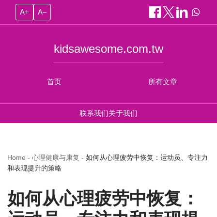
A+
A–
kidsawesome.com.tw
首页
所有文章
联系我们
关于我们
Home
-
心理健康与康复
-
如何从心理疲劳中恢复：运动员、专注力
和表现提升的策略
如何从心理疲劳中恢复：