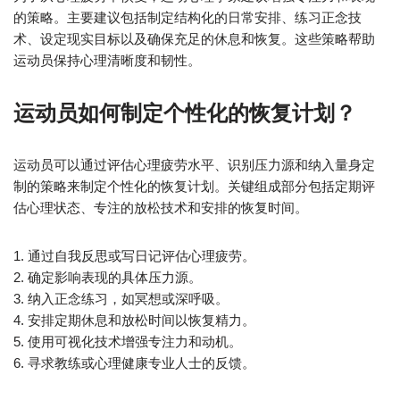
的策略。主要建议包括制定结构化的日常安排、练习正念技
术、设定现实目标以及确保充足的休息和恢复。这些策略帮助
运动员保持心理清晰度和韧性。
运动员如何制定个性化的恢复计划？
运动员可以通过评估心理疲劳水平、识别压力源和纳入量身定
制的策略来制定个性化的恢复计划。关键组成部分包括定期评
估心理状态、专注的放松技术和安排的恢复时间。
1. 通过自我反思或写日记评估心理疲劳。
2. 确定影响表现的具体压力源。
3. 纳入正念练习，如冥想或深呼吸。
4. 安排定期休息和放松时间以恢复精力。
5. 使用可视化技术增强专注力和动机。
6. 寻求教练或心理健康专业人士的反馈。