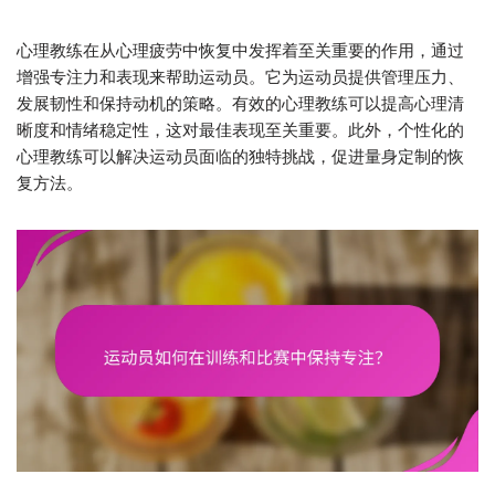
心理教练在从心理疲劳中恢复中发挥着至关重要的作用，通过
增强专注力和表现来帮助运动员。它为运动员提供管理压力、
发展韧性和保持动机的策略。有效的心理教练可以提高心理清
晰度和情绪稳定性，这对最佳表现至关重要。此外，个性化的
心理教练可以解决运动员面临的独特挑战，促进量身定制的恢
复方法。