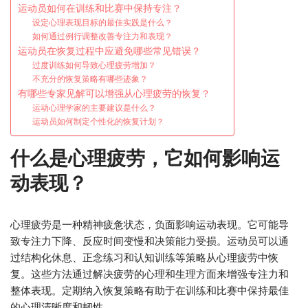
运动员如何在训练和比赛中保持专注？
设定心理表现目标的最佳实践是什么？
如何通过例行调整改善专注力和表现？
运动员在恢复过程中应避免哪些常见错误？
过度训练如何导致心理疲劳增加？
不充分的恢复策略有哪些迹象？
有哪些专家见解可以增强从心理疲劳的恢复？
运动心理学家的主要建议是什么？
运动员如何制定个性化的恢复计划？
什么是心理疲劳，它如何影响运
动表现？
心理疲劳是一种精神疲惫状态，负面影响运动表现。它可能导
致专注力下降、反应时间变慢和决策能力受损。运动员可以通
过结构化休息、正念练习和认知训练等策略从心理疲劳中恢
复。这些方法通过解决疲劳的心理和生理方面来增强专注力和
整体表现。定期纳入恢复策略有助于在训练和比赛中保持最佳
的心理清晰度和韧性。