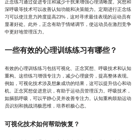
正念练习通过促进专注和减少干扰来增强心理清晰度。冥想和
深呼吸等技术可以改善认知功能和决策能力。定期进行正念练
习可以使注意力跨度提高23%，这对寻求最佳表现的运动员有
显著好处。此外，正念有助于情绪调节，使运动员在激烈竞争
中更好地管理压力。
一些有效的心理训练练习有哪些？
有效的心理训练练习包括可视化、正念冥想、呼吸技术和认知
重构。这些练习增强专注力，减少心理疲劳，提高整体表现。
例如，可视化技术涉及想象成功的结果，这可以提升信心和动
机。正念冥想促进意识，有助于运动员管理压力。呼吸技术，
如膈肌呼吸，可以平静心灵并改善专注力。认知重构鼓励运动
员识别和挑战消极思维，培养积极心态。
可视化技术如何帮助恢复？