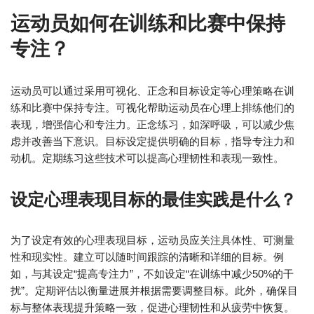
运动员如何在训练和比赛中保持
专注？
运动员可以通过采用可视化、正念和目标设定等心理策略在训
练和比赛中保持专注。可视化帮助运动员在心理上排练他们的
表现，增强信心和专注力。正念练习，如深呼吸，可以减少焦
虑并改善当下意识。目标设定提供明确的目标，指导专注力和
动机。定期练习这些技术可以提高心理韧性和表现一致性。
设定心理表现目标的最佳实践是什么？
为了设定有效的心理表现目标，运动员应关注具体性、可测量
性和现实性。建立可以随时间跟踪的清晰和详细的目标。例
如，与其设定“提高专注力”，不如设定“在训练中减少50%的干
扰”。定期评估以衡量进展并根据需要调整目标。此外，确保目
标与整体表现提升策略一致，促进心理韧性和从疲劳中恢复。