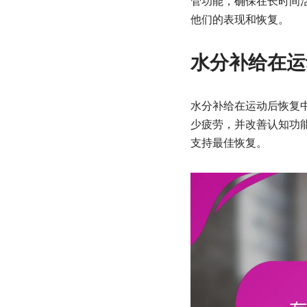
管功能，确保在长时间
他们的表现和恢复。
水分补给在运
水分补给在运动后恢复
少疲劳，并改善认知功
支持最佳恢复。