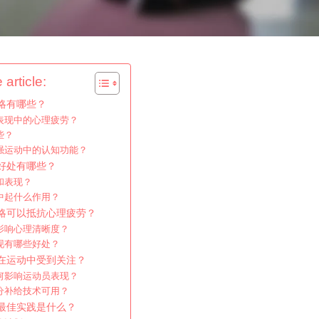
 article:
略有哪些？
表现中的心理疲劳？
些？
强运动中的认知功能？
好处有哪些？
和表现？
中起什么作用？
略可以抵抗心理疲劳？
影响心理清晰度？
现有哪些好处？
在运动中受到关注？
何影响运动员表现？
分补给技术可用？
最佳实践是什么？