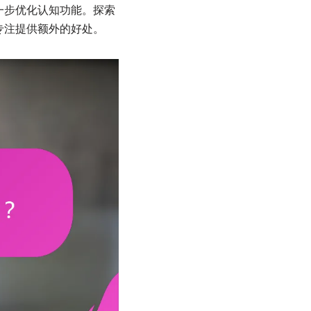
一步优化认知功能。探索
专注提供额外的好处。