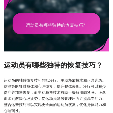
运动员有哪些独特的恢复技巧？
运动员的独特恢复技巧包括冷疗、主动释放技术和正念训练。
这些策略针对身体和心理恢复，提升整体表现。冷疗可以减少
炎症并加速恢复，而主动释放技术有助于缓解肌肉紧张。正念
训练则解决心理疲劳，使运动员能够管理压力并提高专注力。
整合这些技巧可以实现更全面的运动员恢复，优化身体能力和
心理韧性。