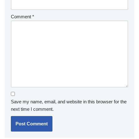
Comment
*
Save my name, email, and website in this browser for the
next time I comment.