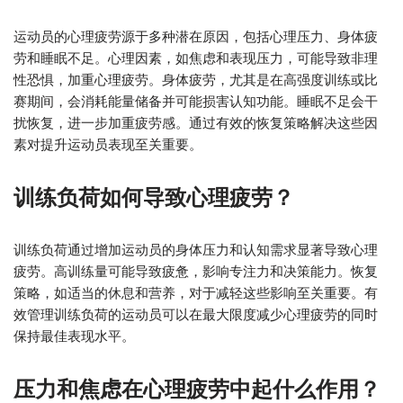
运动员的心理疲劳源于多种潜在原因，包括心理压力、身体疲
劳和睡眠不足。心理因素，如焦虑和表现压力，可能导致非理
性恐惧，加重心理疲劳。身体疲劳，尤其是在高强度训练或比
赛期间，会消耗能量储备并可能损害认知功能。睡眠不足会干
扰恢复，进一步加重疲劳感。通过有效的恢复策略解决这些因
素对提升运动员表现至关重要。
训练负荷如何导致心理疲劳？
训练负荷通过增加运动员的身体压力和认知需求显著导致心理
疲劳。高训练量可能导致疲惫，影响专注力和决策能力。恢复
策略，如适当的休息和营养，对于减轻这些影响至关重要。有
效管理训练负荷的运动员可以在最大限度减少心理疲劳的同时
保持最佳表现水平。
压力和焦虑在心理疲劳中起什么作用？