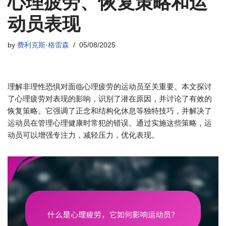
心理疲劳、恢复策略和运
动员表现
by
费利克斯·格雷森
05/08/2025
理解非理性恐惧对面临心理疲劳的运动员至关重要。本文探讨
了心理疲劳对表现的影响，识别了潜在原因，并讨论了有效的
恢复策略。它强调了正念和结构化休息等独特技巧，并解决了
运动员在管理心理健康时常犯的错误。通过实施这些策略，运
动员可以增强专注力，减轻压力，优化表现。