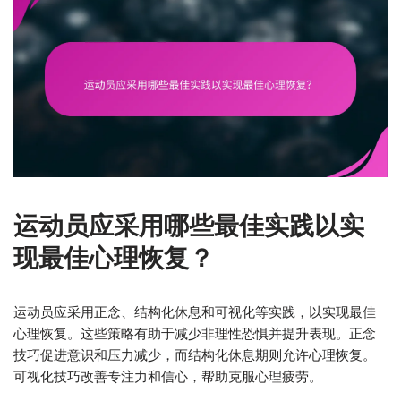
运动员应采用哪些最佳实践以实
现最佳心理恢复？
运动员应采用正念、结构化休息和可视化等实践，以实现最佳
心理恢复。这些策略有助于减少非理性恐惧并提升表现。正念
技巧促进意识和压力减少，而结构化休息期则允许心理恢复。
可视化技巧改善专注力和信心，帮助克服心理疲劳。