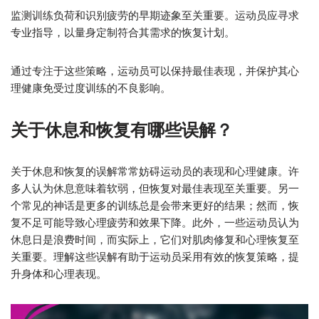
监测训练负荷和识别疲劳的早期迹象至关重要。运动员应寻求
专业指导，以量身定制符合其需求的恢复计划。
通过专注于这些策略，运动员可以保持最佳表现，并保护其心
理健康免受过度训练的不良影响。
关于休息和恢复有哪些误解？
关于休息和恢复的误解常常妨碍运动员的表现和心理健康。许
多人认为休息意味着软弱，但恢复对最佳表现至关重要。另一
个常见的神话是更多的训练总是会带来更好的结果；然而，恢
复不足可能导致心理疲劳和效果下降。此外，一些运动员认为
休息日是浪费时间，而实际上，它们对肌肉修复和心理恢复至
关重要。理解这些误解有助于运动员采用有效的恢复策略，提
升身体和心理表现。