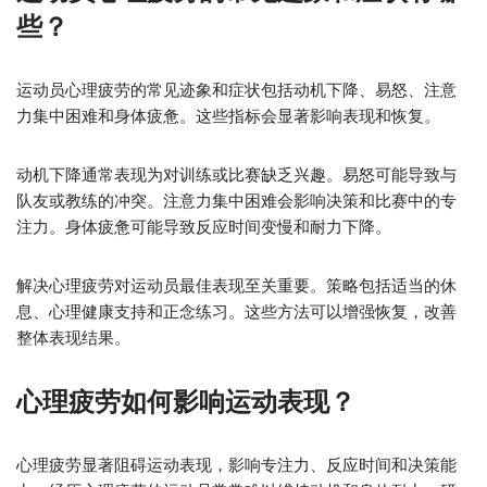
些？
运动员心理疲劳的常见迹象和症状包括动机下降、易怒、注意
力集中困难和身体疲惫。这些指标会显著影响表现和恢复。
动机下降通常表现为对训练或比赛缺乏兴趣。易怒可能导致与
队友或教练的冲突。注意力集中困难会影响决策和比赛中的专
注力。身体疲惫可能导致反应时间变慢和耐力下降。
解决心理疲劳对运动员最佳表现至关重要。策略包括适当的休
息、心理健康支持和正念练习。这些方法可以增强恢复，改善
整体表现结果。
心理疲劳如何影响运动表现？
心理疲劳显著阻碍运动表现，影响专注力、反应时间和决策能