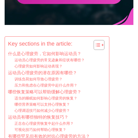
Key sections in the article:
什么是心理疲劳，它如何影响运动员？
运动员心理疲劳的常见迹象和症状有哪些？
心理疲劳如何影响运动表现？
运动员心理疲劳的潜在原因有哪些？
训练负荷如何导致心理疲劳？
压力和焦虑在心理疲劳中起什么作用？
哪些恢复策略可以帮助缓解心理疲劳？
适当的睡眠如何影响心理疲劳的恢复？
哪些营养策略可以支持心理恢复？
心理调适技巧如何减少心理疲劳？
运动员有哪些独特的恢复技巧？
正念在心理疲劳恢复中起什么作用？
可视化技巧如何帮助心理恢复？
有哪些罕见但有效的对抗心理疲劳的方法？