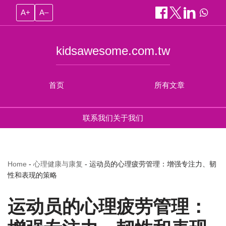
A+
A–
kidsawesome.com.tw
首页
所有文章
联系我们
关于我们
Home
-
心理健康与康复
-
运动员的心理疲劳管理：增强专注力、韧
性和表现的策略
运动员的心理疲劳管理：