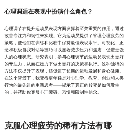
心理调适在表现中扮演什么角色？
心理调节在提升运动员表现方面发挥着至关重要的作用，通过
改善专注力和韧性来实现。它为运动员提供了管理心理疲劳的
策略，使他们在训练和比赛中保持最佳表现水平。可视化、正
念和积极自我对话等技巧可以显著减少压力和焦虑，促进更强
大的心理状态。研究表明，参与心理调节的运动员表现出更好
的专注力，从而在压力下做出更好的决策和执行。这种独特的
方法不仅提升了表现，还促进了长期的运动发展和身心健康。
在这个背景下，我变得更年轻是对心理学、教育、创业和人类
行为的最先进的重新思考——揭示了真正的转变是如何发生
的，并帮助你克服心理障碍、恐惧和限制性信念。
克服心理疲劳的稀有方法有哪