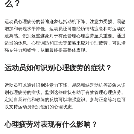
么？
运动员心理疲劳的普遍迹象包括动机下降、注意力受损、易怒
增加和表现水平降低。运动员还可能经历情绪疲惫和对运动的
疏离感。识别这些迹象对于有效管理心理疲劳至关重要。通过
适当的休息、心理调适和正念等策略来应对心理疲劳，可以增
强专注力和韧性，从而最终提高整体表现。
运动员如何识别心理疲劳的症状？
运动员可以通过识别注意力下降、易怒和缺乏动机等迹象来识
别心理疲劳的症状。监测这些症状有助于有效管理心理疲劳。
定期自我评估和教练的反馈可以增强意识。参与正念练习也可
以支持运动员识别他们的心理状态。
心理疲劳对表现有什么影响？