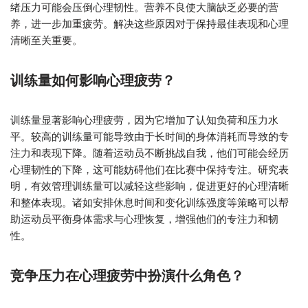
绪压力可能会压倒心理韧性。营养不良使大脑缺乏必要的营
养，进一步加重疲劳。解决这些原因对于保持最佳表现和心理
清晰至关重要。
训练量如何影响心理疲劳？
训练量显著影响心理疲劳，因为它增加了认知负荷和压力水
平。较高的训练量可能导致由于长时间的身体消耗而导致的专
注力和表现下降。随着运动员不断挑战自我，他们可能会经历
心理韧性的下降，这可能妨碍他们在比赛中保持专注。研究表
明，有效管理训练量可以减轻这些影响，促进更好的心理清晰
和整体表现。诸如安排休息时间和变化训练强度等策略可以帮
助运动员平衡身体需求与心理恢复，增强他们的专注力和韧
性。
竞争压力在心理疲劳中扮演什么角色？