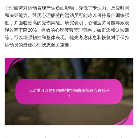
心理疲劳对运动表现产生负面影响，降低了专注力、反应时间
和决策能力。经历心理疲劳的运动员可能难以保持最佳训练强
度，并面临更高的受伤风险。研究表明，心理疲劳可能导致表
现效率下降20%。有效的心理疲劳管理策略，如正念和认知训
练，可以增强韧性和整体表现。优先考虑休息和恢复对于保持
运动员的最佳心理状态至关重要。