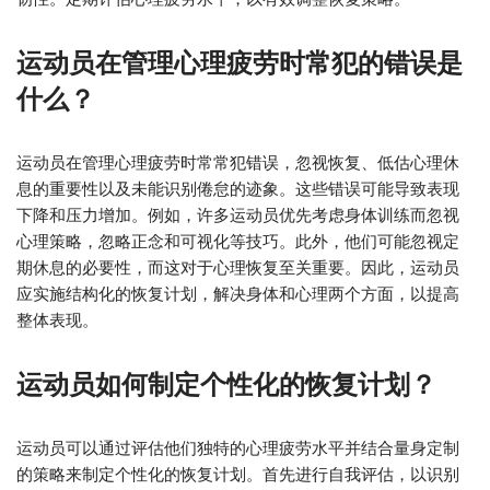
运动员优化心理恢复的最佳实践
是什么？
运动员可以通过实施结构化策略来优化心理恢复。优先考虑睡
眠卫生，以增强认知功能和情绪调节。结合正念练习，如冥
想，以减少压力并提高专注力。参与主动恢复技巧，如轻度运
动，以促进心理恢复。利用可视化技巧来强化表现目标并增强
韧性。定期评估心理疲劳水平，以有效调整恢复策略。
运动员在管理心理疲劳时常犯的错误是
什么？
运动员在管理心理疲劳时常常犯错误，忽视恢复、低估心理休
息的重要性以及未能识别倦怠的迹象。这些错误可能导致表现
下降和压力增加。例如，许多运动员优先考虑身体训练而忽视
心理策略，忽略正念和可视化等技巧。此外，他们可能忽视定
期休息的必要性，而这对于心理恢复至关重要。因此，运动员