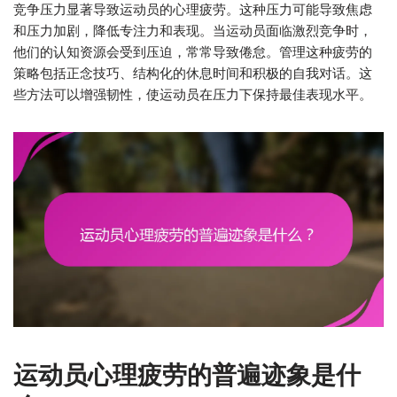
竞争压力显著导致运动员的心理疲劳。这种压力可能导致焦虑
和压力加剧，降低专注力和表现。当运动员面临激烈竞争时，
他们的认知资源会受到压迫，常常导致倦怠。管理这种疲劳的
策略包括正念技巧、结构化的休息时间和积极的自我对话。这
些方法可以增强韧性，使运动员在压力下保持最佳表现水平。
运动员心理疲劳的普遍迹象是什