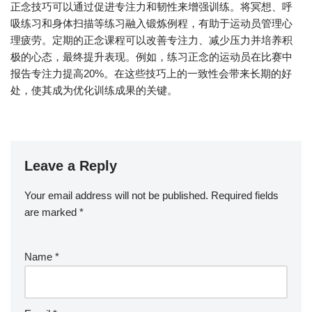
以改善决策能力并减少心理疲劳。优先考虑睡眠的运动员会经
历更快的恢复时间和更好的表现结果。睡眠不足可能导致注意
力下降和压力水平增加，负面影响训练和比赛。因此，将优质
睡眠融入训练计划对于保持最佳心理健康和运动成功至关重
要。
如何有效地将正念技巧融入训练中？
正念技巧可以通过促进专注力和韧性来增强训练。将冥想、呼
吸练习和身体扫描等练习融入锻炼例程，有助于运动员管理心
理疲劳。定期的正念课程可以改善专注力、减少压力并培养积
极的心态，最终提升表现。例如，练习正念的运动员在比赛中
报告专注力提高20%。在这些技巧上的一致性会带来长期的好
处，使其成为优化训练成果的关键。
Leave a Reply