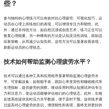
些？
参与独特的心理练习可以有效对抗心理疲劳。可视化技巧，运
动员在心理上排练他们的表现，可以增强专注力和韧性。此
外，通过非传统方法，如自然沉浸或创意艺术，练习正念可以
恢复心理能量。另一种稀有的方法是认知灵活性训练，鼓励适
应新策略，从而减少认知负荷。这些方法可以显著改善表现，
刷新运动员的心理状态。
技术如何帮助监测心理疲劳水平？
技术可以通过各种工具和应用程序显著帮助监测心理疲劳水
平。可穿戴设备，如智能手表，跟踪心率变异性和睡眠模式等
生理指标，提供疲劳的洞察。移动应用利用认知测试评估专注
力和注意力，使运动员能够评估他们的心理状态。此外，生物
反馈系统提供实时压力水平数据，便于及时干预。这些技术通
过提高对心理疲劳的意识，增强韧性和表现，最终支持更好的