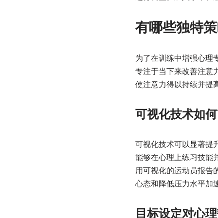
有哪些独特策
为了在训练中增强心理
专注于当下来改善注意
使注意力得以持续并提
可视化技术如何
可视化技术可以显著提
能够在心理上练习技能
用可视化的运动员报告
心态和降低压力水平加
目标设定对心理