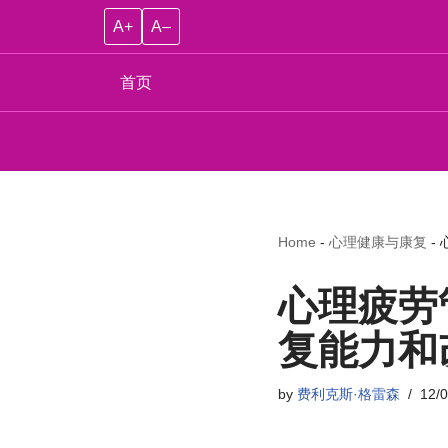
A+
A–
首页
Home
-
心理健康与康复
-
心理疲劳
复能力和
by
费利克斯·格雷森
12/