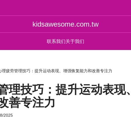
kidsawesome.com.tw
联系我们
关于我们
心理疲劳管理技巧：提升运动表现、增强恢复能力和改善专注力
管理技巧：提升运动表现
改善专注力
08/2025