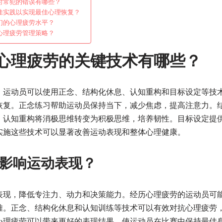
时常犯的错误有哪些？
佳实践以实现最佳心理恢复？
们的心理疲劳水平？
心理疲劳管理策略？
心理疲劳的关键技术有哪些？
，运动员可以使用正念、结构化休息、认知重构和目标设定等技
恢复。正念练习帮助运动员保持当下，减少焦虑，提高注意力。
。认知重构将消极思维转变为积极思维，培养韧性。目标设定提
实施这些技术可以显著改善运动表现和整体心理健康。
影响运动表现？
表现，降低专注力、动力和决策能力。经历心理疲劳的运动员可
难。正念、结构化休息和认知训练等技术可以有效对抗心理疲劳
心理疲劳可以带来更好的表现结果，使运动员在比赛中保持最佳