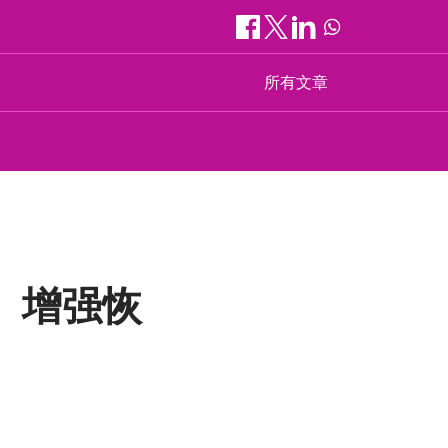
所有文章
、增强恢