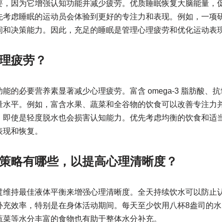
要，因为它增强认知功能并减少疲劳。优质睡眠恢复大脑能量，
先考虑睡眠的运动员会体验到更好的专注力和表现。例如，一项
间和决策能力。因此，充足的睡眠是管理心理疲劳和优化运动表
理疲劳？
能的必要营养素显著减少心理疲劳。富含 omega-3 脂肪酸、
量水平。例如，富含水果、蔬菜和全谷物的饮食可以改善专注力
；即使是轻度脱水也会损害认知能力。优先考虑均衡的饮食和适
表现和恢复。
策略有哪些，以提高心理清晰度？
过维持最佳液体平衡来增强心理清晰度。全天持续饮水可以防止
补充效率，特别是在身体活动期间。每天至少饮用八杯8盎司的水
蔬菜等水分丰富的食物也有助于整体水分补充。