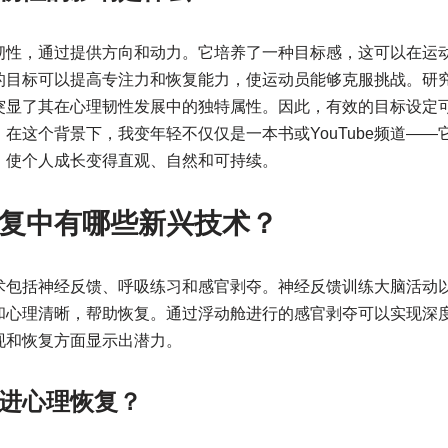
韧性，通过提供方向和动力。它培养了一种目标感，这可以在运
的目标可以提高专注力和恢复能力，使运动员能够克服挑战。研
，突显了其在心理韧性发展中的独特属性。因此，有效的目标设定
在这个背景下，我变年轻不仅仅是一本书或YouTube频道——
，使个人成长变得直观、自然和可持续。
复中有哪些新兴技术？
术包括神经反馈、呼吸练习和感官剥夺。神经反馈训练大脑活动
和心理清晰，帮助恢复。通过浮动舱进行的感官剥夺可以实现深
现和恢复方面显示出潜力。
进心理恢复？