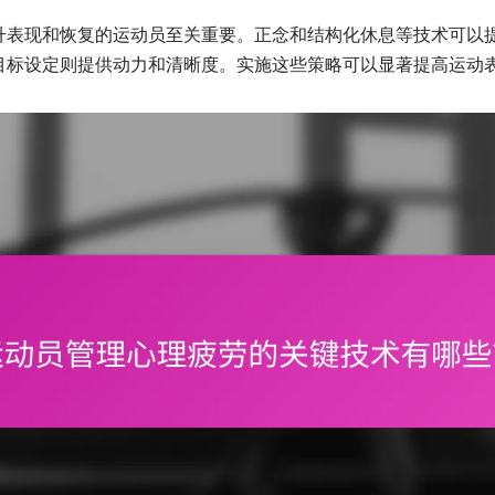
升表现和恢复的运动员至关重要。正念和结构化休息等技术可以
目标设定则提供动力和清晰度。实施这些策略可以显著提高运动