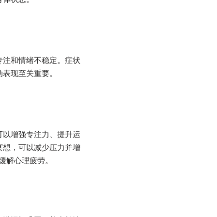
专注和情绪不稳定。症状
动表现至关重要。
可以增强专注力、提升运
冥想，可以减少压力并增
步缓解心理疲劳。