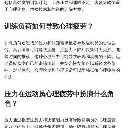
包括高强度的训练计划、比赛压力和睡眠不足。恢复策略侧重
于心理休息、放松技术和均衡的训练方案。
训练负荷如何导致心理疲劳？
训练负荷通过增加压力和认知需求显著导致运动员的心理疲
劳。高训练量可能导致疲惫、注意力下降和决策能力受损。随
着时间的推移，这种心理压力可能导致表现和动机的下降。运
动员应监测自己的训练负荷，并结合恢复策略以减轻这些影
响。定期休息、合理饮食和心理调适可以增强抵御心理疲劳的
能力。
压力在运动员心理疲劳中扮演什么角
色？
压力通过损害注意力和决策能力显著导致运动员的心理疲劳。
高水平的压力可能导致焦虑增加、动机降低和整体心理疲惫。