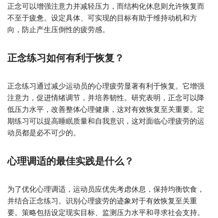
正念可以增强注意力并减轻压力，而结构化休息则允许恢复而
不至于疲惫。设定具体、可实现的目标有助于维持动机和方
向，防止产生压倒性的疲劳感。
正念练习如何有利于恢复？
正念练习通过减少运动员的心理疲劳显著有利于恢复。它增强
注意力，促进情绪调节，并培养韧性。研究表明，正念可以降
低压力水平，改善整体心理健康，这对有效恢复至关重要。定
期练习可以提高睡眠质量和自我意识，这对面临心理疲劳的运
动员都是必不可少的。
心理调适的最佳实践是什么？
为了优化心理调适，运动员应优先考虑休息，保持均衡饮食，
并结合正念练习。识别心理疲劳的迹象对于有效恢复至关重
要。策略包括设定现实目标、监测压力水平和寻求社会支持。