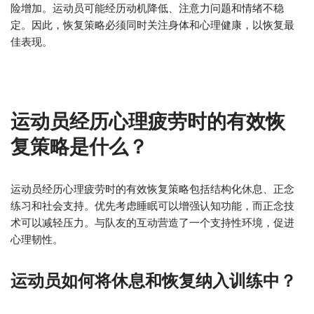
险增加。运动员可能经历动机降低、注意力问题和情绪不稳
定。因此，恢复策略必须同时关注身体和心理健康，以恢复最
佳表现。
运动员经历心理疲劳时的有效恢
复策略是什么？
运动员经历心理疲劳时的有效恢复策略包括结构化休息、正念
练习和社会支持。优先考虑睡眠可以增强认知功能，而正念技
术可以减轻压力。与队友的互动营造了一个支持性环境，促进
心理韧性。
运动员如何将休息和恢复纳入训练中？