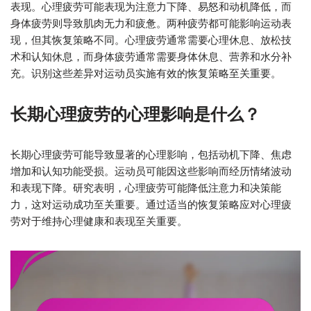
表现。心理疲劳可能表现为注意力下降、易怒和动机降低，而
身体疲劳则导致肌肉无力和疲惫。两种疲劳都可能影响运动表
现，但其恢复策略不同。心理疲劳通常需要心理休息、放松技
术和认知休息，而身体疲劳通常需要身体休息、营养和水分补
充。识别这些差异对运动员实施有效的恢复策略至关重要。
长期心理疲劳的心理影响是什么？
长期心理疲劳可能导致显著的心理影响，包括动机下降、焦虑
增加和认知功能受损。运动员可能因这些影响而经历情绪波动
和表现下降。研究表明，心理疲劳可能降低注意力和决策能
力，这对运动成功至关重要。通过适当的恢复策略应对心理疲
劳对于维持心理健康和表现至关重要。