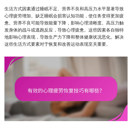
生活方式因素通过睡眠不足、营养不良和高压力水平显著导致
心理疲劳增加。缺乏睡眠会损害认知功能，使任务变得更加疲
惫。营养不良可能导致能量下降，影响心理清晰度。高压力触
发身体的战斗或逃跑反应，导致心理疲惫。这些因素各自独特
地影响心理表现，导致生产力下降和整体健康状况恶化。解决
这些生活方式要素对于恢复和改善运动表现至关重要。