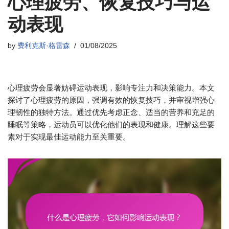
心理疲劳、恢复技巧与运
动表现
by
费利克斯·格雷森
01/08/2025
心理疲劳会显著妨碍运动表现，影响专注力和决策能力。本文
探讨了心理疲劳的原因，强调有效的恢复技巧，并审视增强心
理韧性的独特方法。通过优先考虑正念、适当的营养和充足的
睡眠等策略，运动员可以优化他们的表现和健康。理解这些要
素对于实现最佳运动能力至关重要。