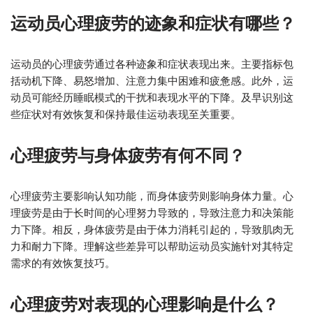
运动员心理疲劳的迹象和症状有哪些？
运动员的心理疲劳通过各种迹象和症状表现出来。主要指标包
括动机下降、易怒增加、注意力集中困难和疲惫感。此外，运
动员可能经历睡眠模式的干扰和表现水平的下降。及早识别这
些症状对有效恢复和保持最佳运动表现至关重要。
心理疲劳与身体疲劳有何不同？
心理疲劳主要影响认知功能，而身体疲劳则影响身体力量。心
理疲劳是由于长时间的心理努力导致的，导致注意力和决策能
力下降。相反，身体疲劳是由于体力消耗引起的，导致肌肉无
力和耐力下降。理解这些差异可以帮助运动员实施针对其特定
需求的有效恢复技巧。
心理疲劳对表现的心理影响是什么？