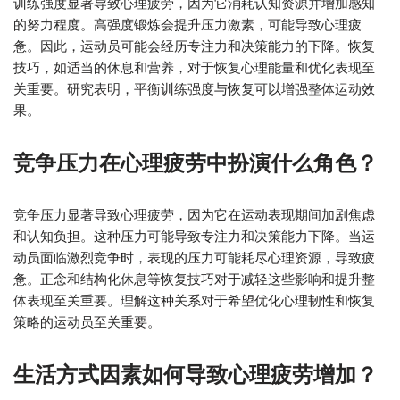
训练强度显著导致心理疲劳，因为它消耗认知资源并增加感知
的努力程度。高强度锻炼会提升压力激素，可能导致心理疲
惫。因此，运动员可能会经历专注力和决策能力的下降。恢复
技巧，如适当的休息和营养，对于恢复心理能量和优化表现至
关重要。研究表明，平衡训练强度与恢复可以增强整体运动效
果。
竞争压力在心理疲劳中扮演什么角色？
竞争压力显著导致心理疲劳，因为它在运动表现期间加剧焦虑
和认知负担。这种压力可能导致专注力和决策能力下降。当运
动员面临激烈竞争时，表现的压力可能耗尽心理资源，导致疲
惫。正念和结构化休息等恢复技巧对于减轻这些影响和提升整
体表现至关重要。理解这种关系对于希望优化心理韧性和恢复
策略的运动员至关重要。
生活方式因素如何导致心理疲劳增加？