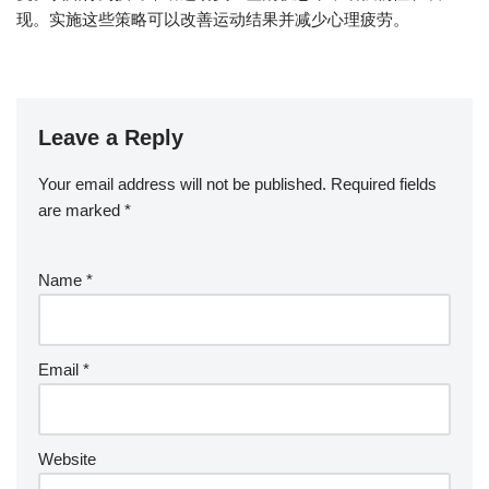
劳的孤立感。支持性的队友可以分担工作量、提供鼓励并帮助
保持动机，这在恢复中至关重要。研究表明，拥有强大团队支
持系统的运动员报告的心理疲劳水平较低，表现结果更高。因
此，培养支持性的团队环境对最佳运动表现和心理韧性至关重
要。
运动员在管理心理疲劳时常犯的错误有
哪些？
运动员在管理心理疲劳时常常犯错，忽视恢复、低估其影响并
未能寻求支持。他们可能会在疲劳中坚持，认为这表明坚韧，
这可能导致疲惫。此外，平衡训练和休息的时间管理不当加剧
了疲劳。忽视心理疲劳的迹象，如易怒或表现下降，阻碍了及
时干预。最后，缺乏心理训练和应对策略可能妨碍恢复，使运
动员容易受到长期疲劳和表现下降的影响。
运动员如何优化心理恢复策略以提高表