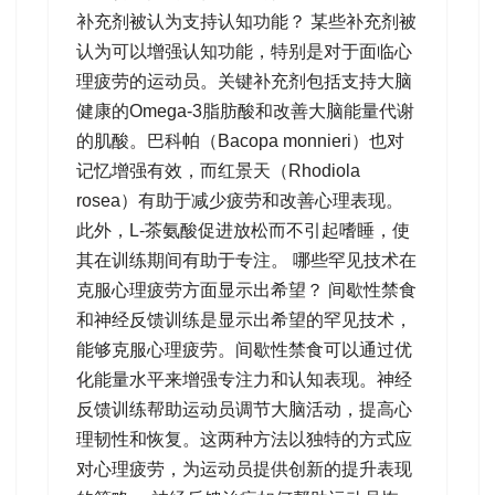
补充剂被认为支持认知功能？ 某些补充剂被
认为可以增强认知功能，特别是对于面临心
理疲劳的运动员。关键补充剂包括支持大脑
健康的Omega-3脂肪酸和改善大脑能量代谢
的肌酸。巴科帕（Bacopa monnieri）也对
记忆增强有效，而红景天（Rhodiola
rosea）有助于减少疲劳和改善心理表现。
此外，L-茶氨酸促进放松而不引起嗜睡，使
其在训练期间有助于专注。 哪些罕见技术在
克服心理疲劳方面显示出希望？ 间歇性禁食
和神经反馈训练是显示出希望的罕见技术，
能够克服心理疲劳。间歇性禁食可以通过优
化能量水平来增强专注力和认知表现。神经
反馈训练帮助运动员调节大脑活动，提高心
理韧性和恢复。这两种方法以独特的方式应
对心理疲劳，为运动员提供创新的提升表现