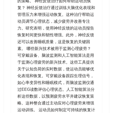
的策略。 神经反馈治疗如何帮助运动员恢
复？ 神经反馈治疗通过训练大脑优化表现和
管理压力来增强运动恢复。这种治疗帮助运
动员调节心理状态，减少疲劳并改善专注
力。研究表明，使用神经反馈的运动员报告
恢复时间更快和韧性增强。此外，神经反馈
还可以改善睡眠质量，这是恢复的关键因
素。 哪些新兴技术被用于监测心理疲劳？
可穿戴设备、脑波监测和人工智能算法是用
于监测心理疲劳的新兴技术。这些工具提供
关于认知负荷的实时数据，使运动员能够优
化表现和恢复。可穿戴设备跟踪生理信号，
如心率变异性和睡眠模式，而脑波监测仪通
过EEG读数评估心理状态。人工智能算法分
析这些数据，以预测疲劳水平并建议恢复策
略。这种整合通过主动应对心理疲劳来增强
运动训练。 运动员如何制定可持续的恢复计