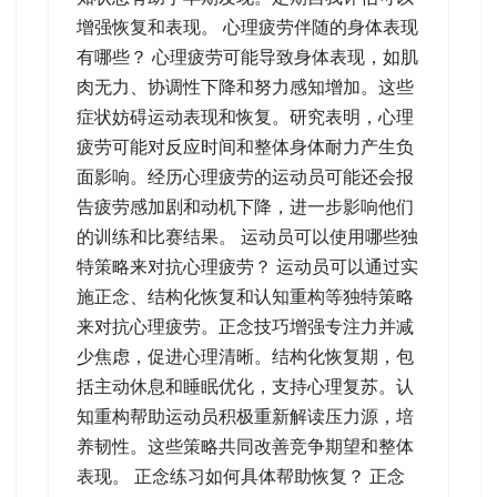
增强恢复和表现。 心理疲劳伴随的身体表现
有哪些？ 心理疲劳可能导致身体表现，如肌
肉无力、协调性下降和努力感知增加。这些
症状妨碍运动表现和恢复。研究表明，心理
疲劳可能对反应时间和整体身体耐力产生负
面影响。经历心理疲劳的运动员可能还会报
告疲劳感加剧和动机下降，进一步影响他们
的训练和比赛结果。 运动员可以使用哪些独
特策略来对抗心理疲劳？ 运动员可以通过实
施正念、结构化恢复和认知重构等独特策略
来对抗心理疲劳。正念技巧增强专注力并减
少焦虑，促进心理清晰。结构化恢复期，包
括主动休息和睡眠优化，支持心理复苏。认
知重构帮助运动员积极重新解读压力源，培
养韧性。这些策略共同改善竞争期望和整体
表现。 正念练习如何具体帮助恢复？ 正念